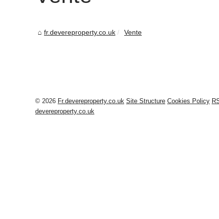
fr.devereproperty.co.uk
Vente
© 2026
Fr.devereproperty.co.uk
Site Structure
Cookies Policy
R
devereproperty.co.uk